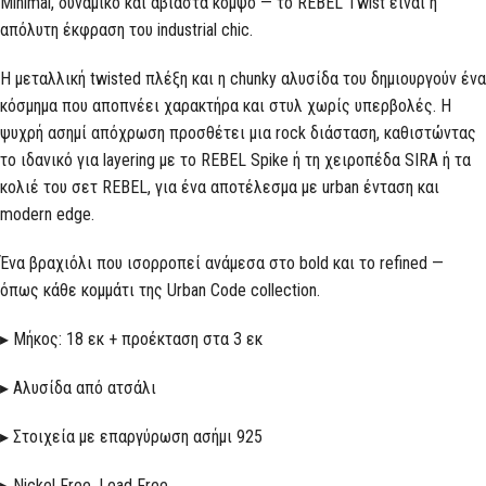
Minimal, δυναμικό και αβίαστα κομψό — το REBEL Twist είναι η
απόλυτη έκφραση του industrial chic.
Η μεταλλική twisted πλέξη και η chunky αλυσίδα του δημιουργούν ένα
κόσμημα που αποπνέει χαρακτήρα και στυλ χωρίς υπερβολές. Η
ψυχρή ασημί απόχρωση προσθέτει μια rock διάσταση, καθιστώντας
το ιδανικό για layering με το REBEL Spike ή τη χειροπέδα SIRA ή τα
κολιέ του σετ REBEL, για ένα αποτέλεσμα με urban ένταση και
modern edge.
Ένα βραχιόλι που ισορροπεί ανάμεσα στο bold και το refined —
όπως κάθε κομμάτι της Urban Code collection.
▸ Μήκος: 18 εκ + προέκταση στα 3 εκ
▸ Αλυσίδα από ατσάλι
▸ Στοιχεία με επαργύρωση ασήμι 925
▸ Nickel Free, Lead Free