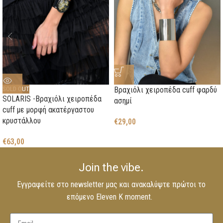
Βραχιόλι χειροπέδα cuff φαρδύ
SOLD OUT
SOLARIS -Βραχιόλι χειροπέδα
ασημί
cuff με μορφή ακατέργαστου
κρυστάλλου
€
29,00
€
63,00
Join the vibe.
Εγγραφείτε στο newsletter μας και ανακαλύψτε πρώτοι το
επόμενο Eleven K moment.