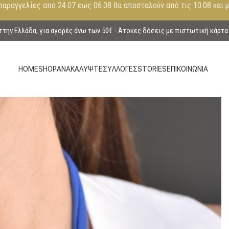
παραγγελίες από 24.07 εως 06.08 θα αποσταλούν από τις 10.08 και 
ην Ελλάδα, για αγορές άνω των 50€ - Άτοκες δόσεις με πιστωτική κάρτα
HOME
SHOP
ΑΝΑΚΑΛΥΨΤΕ
ΣΥΛΛΟΓΕΣ
STORIES
ΕΠΙΚΟΙΝΩΝΙΑ