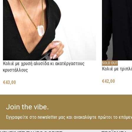
Κολιέ με χρυσή αλυσίδα κι ακατέργαστους
SOLD OUT
Κολιέ με τριπλ
κρυστάλλους
€
42,00
€
43,00
Join the vibe.
Εγγραφείτε στο newsletter μας και ανακαλύψτε πρώτοι το επόμε