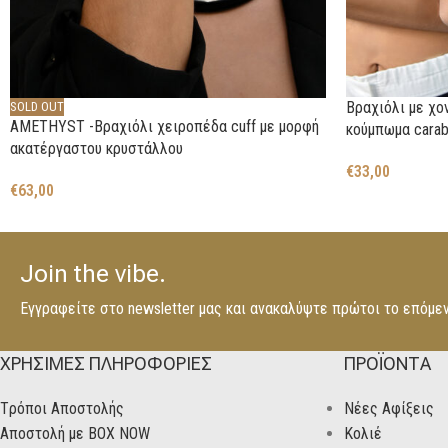
Βραχιόλι με χο
SOLD OUT
AMETHYST -Βραχιόλι χειροπέδα cuff με μορφή
κούμπωμα carab
ακατέργαστου κρυστάλλου
€
33,00
€
63,00
Join the vibe.
Εγγραφείτε στο newsletter μας και ανακαλύψτε πρώτοι το επόμε
ΧΡΗΣΙΜΕΣ ΠΛΗΡΟΦΟΡΙΕΣ
ΠΡΟΪΟΝΤΑ
Tρόποι Αποστολής
Νέες Αφίξεις
Αποστολή με BOX NOW
Κολιέ