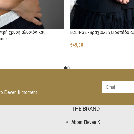
ντρή χρυσή αλυσίδα και
ECLIPSE -Βραχιόλι χειροπέδα cu
iner
€
49,00
νο Eleven K moment.
THE BRAND
About Eleven K