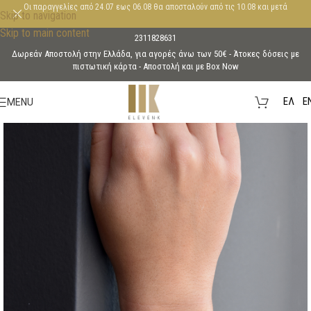
Οι παραγγελίες από 24.07 εως 06.08 θα αποσταλούν από τις 10.08 και μετά
Skip to navigation
Skip to main content
2311828631
Δωρεάν Αποστολή στην Ελλάδα, για αγορές άνω των 50€ - Άτοκες δόσεις με
πιστωτική κάρτα - Aποστολή και με Box Now
EΛ
E
MENU