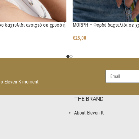
ο δαχτυλίδι ανοιχτό σε χρυσό ή
MORPH – Φαρδύ δαχτυλίδι σε χ
€
25,00
νο Eleven K moment.
THE BRAND
About Eleven K