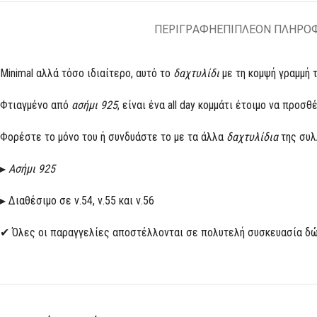
ΠΕΡΙΓΡΑΦΗ
ΕΠΙΠΛΕΟΝ ΠΛΗΡΟ
Minimal αλλά τόσο ιδιαίτερο, αυτό το
δαχτυλίδι
με τη κομψή γραμμή τ
Φτιαγμένο από
ασήμι 925
, είναι ένα all day κομμάτι έτοιμο να προ
Φορέστε το μόνο του ή συνδυάστε το με τα άλλα
δαχτυλίδια
της συλλ
▸
Ασήμι 925
▸ Διαθέσιμο σε ν.54, ν.55 και ν.56
✔ Όλες οι παραγγελίες αποστέλλονται σε πολυτελή συσκευασία δώ