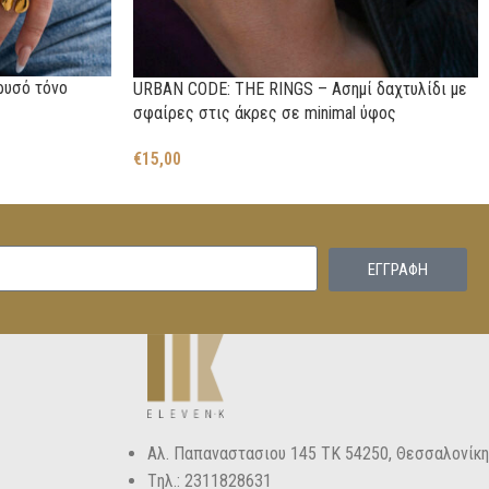
ρυσό τόνο
URBAN CODE: THE RINGS – Ασημί δαχτυλίδι με
σφαίρες στις άκρες σε minimal ύφος
€
15,00
EΓΓΡΑΦΗ
Αλ. Παπαναστασιου 145 ΤΚ 54250, Θεσσαλονίκη
Tηλ.: 2311828631