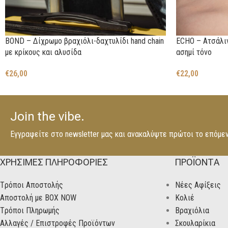
BOND – Δίχρωμο βραχιόλι-δαχτυλίδι hand chain
ECHO – Ατσάλιν
με κρίκους και αλυσίδα
ασημί τόνο
€
26,00
€
22,00
Join the vibe.
Εγγραφείτε στο newsletter μας και ανακαλύψτε πρώτοι το επόμε
ΧΡΗΣΙΜΕΣ ΠΛΗΡΟΦΟΡΙΕΣ
ΠΡΟΪΟΝΤΑ
Tρόποι Αποστολής
Νέες Αφίξεις
Αποστολή με BOX NOW
Κολιέ
Tρόποι Πληρωμής
Βραχιόλια
Aλλαγές / Επιστροφές Προϊόντων
Σκουλαρίκια