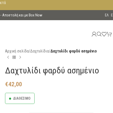
μετά
 - Aποστολή και με Box Now
EΛ
E
Αρχική σελίδα
/
Δαχτυλίδια
/
Δαχτυλίδι φαρδύ ασημένιο
Δαχτυλίδι φαρδύ ασημένιο
€
42,00
ΔΙΑΘΕΣΙΜΟ