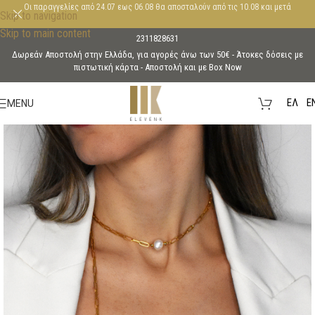
Οι παραγγελίες από 24.07 εως 06.08 θα αποσταλούν από τις 10.08 και μετά
Skip to navigation
Skip to main content
2311828631
Δωρεάν Αποστολή στην Ελλάδα, για αγορές άνω των 50€ - Άτοκες δόσεις με
πιστωτική κάρτα - Aποστολή και με Box Now
EΛ
E
MENU