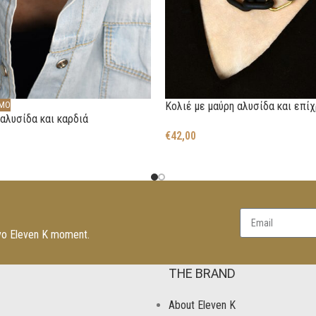
ΙΜΟ
Κολιέ με μαύρη αλυσίδα και επί
 αλυσίδα και καρδιά
€
42,00
νο Eleven K moment.
THE BRAND
About Eleven K