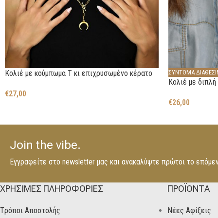
Κολιέ με κούμπωμα Τ κι επιχρυσωμένο κέρατο
ΣΥΝΤΟΜΑ ΔΙΑΘΕΣ
Κολιέ με διπλή
€
27,00
€
26,00
Join the vibe.
Εγγραφείτε στο newsletter μας και ανακαλύψτε πρώτοι το επόμε
ΧΡΗΣΙΜΕΣ ΠΛΗΡΟΦΟΡΙΕΣ
ΠΡΟΪΟΝΤΑ
Tρόποι Αποστολής
Νέες Αφίξεις